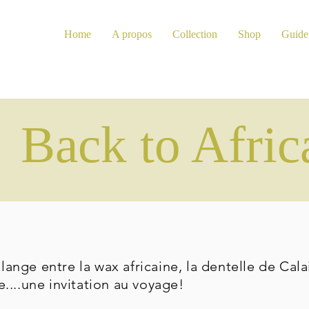
Home
A propos
Collection
Shop
Guide 
Back to Afric
nge entre la wax africaine, la dentelle de Calais
....une invitation au voyage!